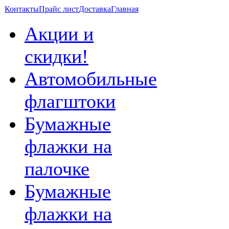
Контакты
Прайс лист
Доставка
Главная
Акции и
скидки!
Aвтомобильные
флагштоки
Бумажные
флажки на
палочке
Бумажные
флажки на